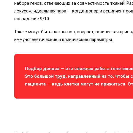
набора генов, отвечающих за совместимость тканей. Ра
локусам, идеальная пара — когда донор и реципиент со
совпадение 9/10.
Также могут быть важны пол, возраст, этническая прин
иммуногенетические и клинические параметры.
Подбор донора — это сложная работа генетиков
Это большой труд, направленный на то, чтобы 
пациента — ведь клетки могут не прижиться. От