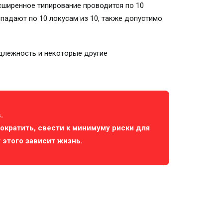
сширенное типирование проводится по 10
впадают по 10 локусам из 10, также допустимо
адлежность и некоторые другие
.
сократить, свести к минимуму риски для
 этого зависит жизнь.