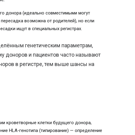
ого донора (идеально совместимыми могут
 пересадка возможна от родителей), но если
есадки ищут в специальных регистрах.
делённым генетическим параметрам,
му доноров и пациентов часто называют
оров в регистре, тем выше шансы на
ции кроветворные клетки будущего донора,
ение HLA-генотипа (типирование) — определение